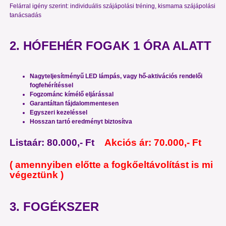
Felárral igény szerint: individuális szájápolási tréning, kismama szájápolási
tanácsadás
2. HÓFEHÉR FOGAK 1 ÓRA ALATT
Nagyteljesítményű LED lámpás, vagy hő-aktivációs rendelői
fogfehérítéssel
Fogzománc kímélő eljárással
Garantáltan fájdalommentesen
Egyszeri kezeléssel
Hosszan tartó eredményt biztosítva
Listaár: 80.000,- Ft
Akciós ár: 70.000,- Ft
( amennyiben előtte a fogkőeltávolítást is mi
végeztünk )
3. FOGÉKSZER