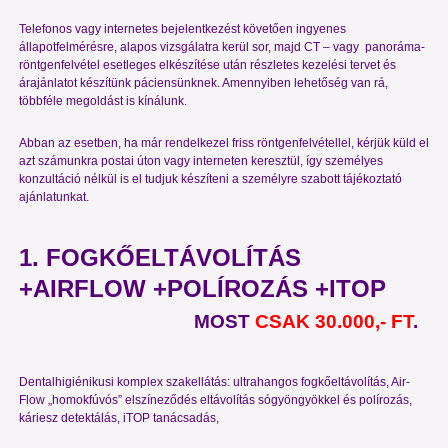
Telefonos vagy internetes bejelentkezést követően ingyenes
állapotfelmérésre, alapos vizsgálatra kerül sor, majd CT – vagy panoráma-
röntgenfelvétel esetleges elkészítése után részletes kezelési tervet és
árajánlatot készítünk páciensünknek. Amennyiben lehetőség van rá,
többféle megoldást is kínálunk.
Abban az esetben, ha már rendelkezel friss röntgenfelvétellel, kérjük küld el
azt számunkra postai úton vagy interneten keresztül, így személyes
konzultáció nélkül is el tudjuk készíteni a személyre szabott tájékoztató
ajánlatunkat.
1. FOGKŐELTÁVOLÍTÁS
+AIRFLOW +POLÍROZÁS +ITOP
MOST
CSAK 30.000,- FT
.
Dentalhigiénikusi komplex szakellátás: ultrahangos fogkőeltávolítás, Air-
Flow „homokfúvós” elszíneződés eltávolítás sógyöngyökkel és polírozás,
káriesz detektálás, iTOP tanácsadás,