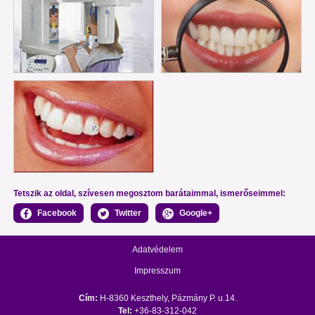
Tetszik az oldal, szívesen megosztom barátaimmal, ismerőseimmel:
Facebook
Twitter
Google+
Adatvédelem
Impresszum
Cím:
H-8360 Keszthely, Pázmány P. u.14.
Tel:
+36-83-312-042