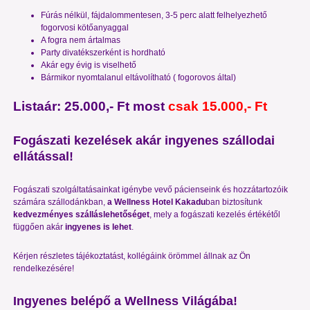
Fúrás nélkül, fájdalommentesen, 3-5 perc alatt felhelyezhető
fogorvosi kötőanyaggal
A fogra nem ártalmas
Party divatékszerként is hordható
Akár egy évig is viselhető
Bármikor nyomtalanul eltávolítható ( fogorovos által)
Listaár: 25.000,- Ft
most
csak 15.000,- Ft
Fogászati kezelések akár ingyenes szállodai
ellátással!
Fogászati szolgáltatásainkat igénybe vevő pácienseink és hozzátartozóik
számára szállodánkban,
a Wellness Hotel Kakadu
ban biztosítunk
kedvezményes szálláslehetőséget
, mely a fogászati kezelés értékétől
függően akár
ingyenes is lehet
.
Kérjen részletes tájékoztatást, kollégáink örömmel állnak az Ön
rendelkezésére!
Ingyenes belépő a Wellness Világába!