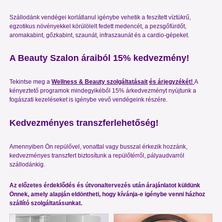
Szállodánk vendégei korlátlanul igénybe vehetik a feszített víztükrű,
egzotikus növényekkel körülölelt fedett medencét, a pezsgőfürdőt,
aromakabint, gőzkabint, szaunát, infraszaunát és a cardio-gépeket.
A Beauty Szalon áraiból 15% kedvezmény!
Tekintse meg a
Wellness & Beauty szolgáltatásait
és árjegyzékét!
A
kényeztető programok mindegyikéből 15% árkedvezményt nyújtunk a
fogászati kezeléseket is igénybe vevő vendégeink részére.
Kedvezményes transzferlehetőség!
Amennyiben Ön repülővel, vonattal vagy busszal érkezik hozzánk,
kedvezményes transzfert biztosítunk a repülőtérről, pályaudvarról
szállodánkig.
Az előzetes érdeklődés és útvonaltervezés után árajánlatot küldünk
Önnek, amely alapján eldöntheti, hogy kívánja-e igénybe venni házhoz
szállító szolgáltatásunkat.