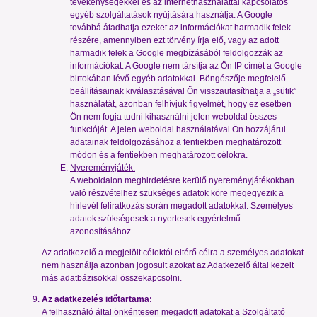
tevékenységekkel és az internethasználattal kapcsolatos
egyéb szolgáltatások nyújtására használja. A Google
továbbá átadhatja ezeket az információkat harmadik felek
részére, amennyiben ezt törvény írja elő, vagy az adott
harmadik felek a Google megbízásából feldolgozzák az
információkat. A Google nem társítja az Ön IP címét a Google
birtokában lévő egyéb adatokkal. Böngészője megfelelő
beállításainak kiválasztásával Ön visszautasíthatja a „sütik”
használatát, azonban felhívjuk figyelmét, hogy ez esetben
Ön nem fogja tudni kihasználni jelen weboldal összes
funkcióját. A jelen weboldal használatával Ön hozzájárul
adatainak feldolgozásához a fentiekben meghatározott
módon és a fentiekben meghatározott célokra.
Nyereményjáték:
A weboldalon meghirdetésre kerülő nyereményjátékokban
való részvételhez szükséges adatok köre megegyezik a
hírlevél feliratkozás során megadott adatokkal. Személyes
adatok szükségesek a nyertesek egyértelmű
azonosításához.
Az adatkezelő a megjelölt céloktól eltérő célra a személyes adatokat
nem használja azonban jogosult azokat az Adatkezelő által kezelt
más adatbázisokkal összekapcsolni.
Az adatkezelés időtartama:
A felhasználó által önkéntesen megadott adatokat a Szolgáltató