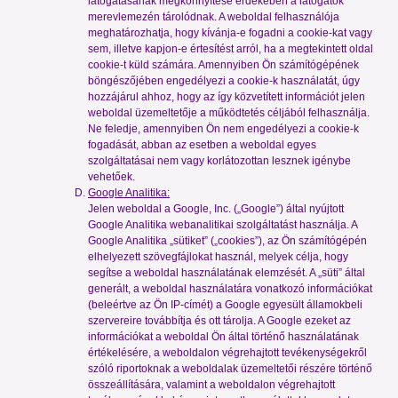
látogatásának megkönnyítése érdekében a látogatók
merevlemezén tárolódnak. A weboldal felhasználója
meghatározhatja, hogy kívánja-e fogadni a cookie-kat vagy
sem, illetve kapjon-e értesítést arról, ha a megtekintett oldal
cookie-t küld számára. Amennyiben Ön számítógépének
böngészőjében engedélyezi a cookie-k használatát, úgy
hozzájárul ahhoz, hogy az így közvetített információt jelen
weboldal üzemeltetője a működtetés céljából felhasználja.
Ne feledje, amennyiben Ön nem engedélyezi a cookie-k
fogadását, abban az esetben a weboldal egyes
szolgáltatásai nem vagy korlátozottan lesznek igénybe
vehetőek.
Google Analitika:
Jelen weboldal a Google, Inc. („Google”) által nyújtott
Google Analitika webanalitikai szolgáltatást használja. A
Google Analitika „sütiket” („cookies”), az Ön számítógépén
elhelyezett szövegfájlokat használ, melyek célja, hogy
segítse a weboldal használatának elemzését. A „süti” által
generált, a weboldal használatára vonatkozó információkat
(beleértve az Ön IP-címét) a Google egyesült államokbeli
szervereire továbbítja és ott tárolja. A Google ezeket az
információkat a weboldal Ön által történő használatának
értékelésére, a weboldalon végrehajtott tevékenységekről
szóló riportoknak a weboldalak üzemeltetői részére történő
összeállítására, valamint a weboldalon végrehajtott