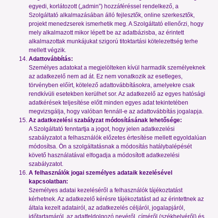
egyedi, korlátozott („admin”) hozzáféréssel rendelkező, a
Szolgáltató alkalmazásában álló fejlesztők, online szerkesztők,
projekt menedzserek ismerhetik meg. A Szolgáltató ellenőrzi, hogy
mely alkalmazott mikor lépett be az adatbázisba, az érintett
alkalmazottak munkájukat szigorú titoktartási kötelezettség terhe
mellett végzik.
Adattovábbítás:
Személyes adatokat a megjelölteken kívül harmadik személyeknek
az adatkezelő nem ad át. Ez nem vonatkozik az esetleges,
törvényben előírt, kötelező adattovábbításokra, amelyekre csak
rendkívüli esetekben kerülhet sor. Az adatkezelő az egyes hatósági
adatkérések teljesítése előtt minden egyes adat tekintetében
megvizsgálja, hogy valóban fennáll-e az adattovábbítás jogalapja.
Az adatkezelési szabályzat módosításának lehetősége:
A Szolgáltató fenntartja a jogot, hogy jelen adatkezelési
szabályzatot a felhasználók előzetes értesítése mellett egyoldalúan
módosítsa. Ön a szolgáltatásnak a módosítás hatálybalépését
követő használatával elfogadja a módosított adatkezelési
szabályzatot.
A felhasználók jogai személyes adataik kezelésével
kapcsolatban:
Személyes adatai kezeléséről a felhasználók tájékoztatást
kérhetnek. Az adatkezelő kérésre tájékoztatást ad az érintettnek az
általa kezelt adatairól, az adatkezelés céljáról, jogalapjáról,
időtartamáról, az adatfeldolgozó nevéről, címéről (székhelyéről) és