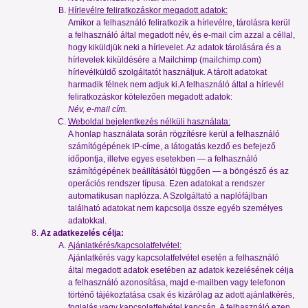
Hírlevélre feliratkozáskor megadott adatok:
Amikor a felhasználó feliratkozik a hírlevélre, tárolásra kerül
a felhasználó által megadott név, és e-mail cím azzal a céllal,
hogy kiküldjük neki a hírlevelet. Az adatok tárolására és a
hírlevelek kiküldésére a Mailchimp (
mailchimp.com
)
hírlevélküldő szolgáltatót használjuk. A tárolt adatokat
harmadik félnek nem adjuk ki.A felhasználó által a hírlevél
feliratkozáskor kötelezően megadott adatok:
Név, e-mail cím.
Weboldal bejelentkezés nélküli használata:
A honlap használata során rögzítésre kerül a felhasználó
számítógépének IP-címe, a látogatás kezdő es befejező
időpontja, illetve egyes esetekben — a felhasználó
számítógépének beállításától függően — a böngésző és az
operációs rendszer típusa. Ezen adatokat a rendszer
automatikusan naplózza. A Szolgáltató a naplófájlban
található adatokat nem kapcsolja össze egyéb személyes
adatokkal.
Az adatkezelés célja:
Ajánlatkérés/kapcsolatfelvétel:
Ajánlatkérés vagy kapcsolatfelvétel esetén a felhasználó
által megadott adatok esetében az adatok kezelésének célja
a felhasználó azonosítása, majd e-mailben vagy telefonon
történő tájékoztatása csak és kizárólag az adott ajánlatkérés,
foglalás vagy kapcsolatfelvétel kapcsán. A felhasználó ezen