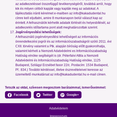
az adatkezeléssel összefüggő tevékenységéről, továbbá arról, hogy
kik és milyen célból kapják vagy kapták meg az adatokat. A
tájékoztatás iránti kérelmet e-mailben az
info@kakadudental.hu
címre kell eljuttatni, amire 8 munkanapon belül választ kap az
érintett. A felhasználók kérhetik adataik törlését és helyesbítését, az
adatkezelés időtartama pont alatt meghatározottak szerint.
Jogérvényesítési lehetőségek:
A felhasználó jogérvényesítési lehetőségeit az információs
önrendelkezési jogról és az információszabadságról szóló 2011. évi
CXII. törvény valamint a Ptk. alapján bíróság előtt gyakorolhatja,
valamint kérheti a Nemzeti Adatvédelmi es Információszabadság
Hatóság elnöke segítségét is (dr. Péterfalvi Attila a Nemzeti
Adatvédelmi és Információszabadság Hatóság elnöke, 1125
Budapest, Szilágyi Erzsébet fasor 22/c. Postacím: 1534 Budapest,
Pf.: 834.) További kérdéssel, illetve észrevételeivel keresse az
üzemeltető munkatársat az
info@kakadudental.hu
e-mail címen.
Tetszik az oldal, szívesen megosztom barátaimmal, ismerőseimmel:
Facebook
Twitter
Google+
Adatvédelem
Impresszum