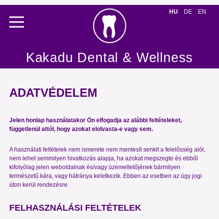
HU
DE
EN
Kakadu Dental & Wellness
ADATVÉDELEM
Jelen honlap használatakor Ön elfogadja az alábbi feltételeket,
függetlenül attól, hogy azokat elolvasta-e vagy sem.
A használati feltételek nem ismerete nem mentesít senkit a felelősség alól,
nem lehet semmilyen hivatkozás alapja, ha azokat megszegte és ebből
kifolyólag jelen weboldalnak és/vagy üzemeltetőjének bármilyen
természetű kára, vagy hátránya keletkezik. Ebben az esetben az ügy jogi
úton kerül rendezésre.
FELHASZNÁLÁSI FELTÉTELEK