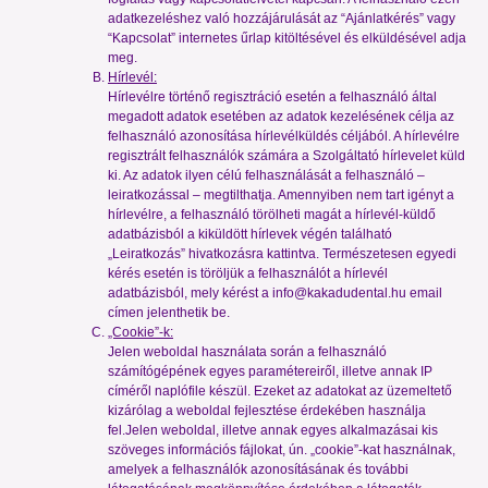
adatkezeléshez való hozzájárulását az “Ajánlatkérés” vagy
“Kapcsolat” internetes űrlap kitöltésével és elküldésével adja
meg.
Hírlevél:
Hírlevélre történő regisztráció esetén a felhasználó által
megadott adatok esetében az adatok kezelésének célja az
felhasználó azonosítása hírlevélküldés céljából. A hírlevélre
regisztrált felhasználók számára a Szolgáltató hírlevelet küld
ki. Az adatok ilyen célú felhasználását a felhasználó –
leiratkozással – megtilthatja. Amennyiben nem tart igényt a
hírlevélre, a felhasználó törölheti magát a hírlevél-küldő
adatbázisból a kiküldött hírlevek végén található
„Leiratkozás” hivatkozásra kattintva. Természetesen egyedi
kérés esetén is töröljük a felhasználót a hírlevél
adatbázisból, mely kérést a
info@kakadudental.hu
email
címen jelenthetik be.
„Cookie”-k:
Jelen weboldal használata során a felhasználó
számítógépének egyes paramétereiről, illetve annak IP
címéről naplófile készül. Ezeket az adatokat az üzemeltető
kizárólag a weboldal fejlesztése érdekében használja
fel.Jelen weboldal, illetve annak egyes alkalmazásai kis
szöveges információs fájlokat, ún. „cookie”-kat használnak,
amelyek a felhasználók azonosításának és további