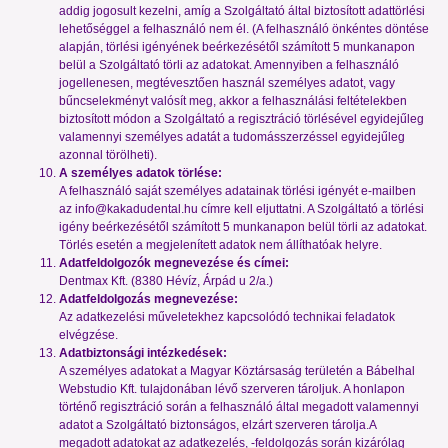
addig jogosult kezelni, amíg a Szolgáltató által biztosított adattörlési
lehetőséggel a felhasználó nem él. (A felhasználó önkéntes döntése
alapján, törlési igényének beérkezésétől számított 5 munkanapon
belül a Szolgáltató törli az adatokat. Amennyiben a felhasználó
jogellenesen, megtévesztően használ személyes adatot, vagy
bűncselekményt valósít meg, akkor a felhasználási feltételekben
biztosított módon a Szolgáltató a regisztráció törlésével egyidejűleg
valamennyi személyes adatát a tudomásszerzéssel egyidejűleg
azonnal törölheti).
A személyes adatok törlése:
A felhasználó saját személyes adatainak törlési igényét e-mailben
az
info@kakadudental.hu
címre kell eljuttatni. A Szolgáltató a törlési
igény beérkezésétől számított 5 munkanapon belül törli az adatokat.
Törlés esetén a megjelenített adatok nem állíthatóak helyre.
Adatfeldolgozók megnevezése és címei:
Dentmax Kft. (8380 Hévíz, Árpád u 2/a.)
Adatfeldolgozás megnevezése:
Az adatkezelési műveletekhez kapcsolódó technikai feladatok
elvégzése.
Adatbiztonsági intézkedések:
A személyes adatokat a Magyar Köztársaság területén a Bábelhal
Webstudio Kft. tulajdonában lévő szerveren tároljuk. A honlapon
történő regisztráció során a felhasználó által megadott valamennyi
adatot a Szolgáltató biztonságos, elzárt szerveren tárolja.A
megadott adatokat az adatkezelés, -feldolgozás során kizárólag