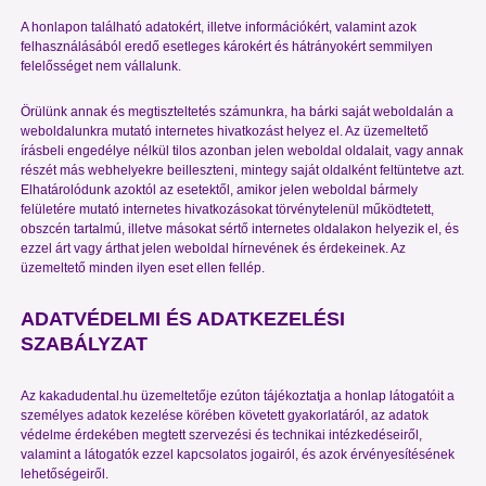
A honlapon található adatokért, illetve információkért, valamint azok
felhasználásából eredő esetleges károkért és hátrányokért semmilyen
felelősséget nem vállalunk.
Örülünk annak és megtiszteltetés számunkra, ha bárki saját weboldalán a
weboldalunkra mutató internetes hivatkozást helyez el. Az üzemeltető
írásbeli engedélye nélkül tilos azonban jelen weboldal oldalait, vagy annak
részét más webhelyekre beilleszteni, mintegy saját oldalként feltüntetve azt.
Elhatárolódunk azoktól az esetektől, amikor jelen weboldal bármely
felületére mutató internetes hivatkozásokat törvénytelenül működtetett,
obszcén tartalmú, illetve másokat sértő internetes oldalakon helyezik el, és
ezzel árt vagy árthat jelen weboldal hírnevének és érdekeinek. Az
üzemeltető minden ilyen eset ellen fellép.
ADATVÉDELMI ÉS ADATKEZELÉSI
SZABÁLYZAT
Az kakadudental.hu üzemeltetője ezúton tájékoztatja a honlap látogatóit a
személyes adatok kezelése körében követett gyakorlatáról, az adatok
védelme érdekében megtett szervezési és technikai intézkedéseiről,
valamint a látogatók ezzel kapcsolatos jogairól, és azok érvényesítésének
lehetőségeiről.