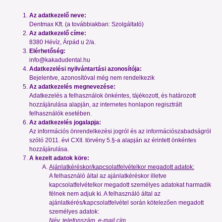
Az adatkezelő neve:
Dentmax Kft. (a továbbiakban: Szolgáltató)
Az adatkezelő címe:
8380 Hévíz, Árpád u 2/a.
Elérhetőség:
info@kakadudental.hu
Adatkezelési nyilvántartási azonosítója:
Bejelentve, azonosítóval még nem rendelkezik
Az adatkezelés megnevezése:
Adatkezelés a felhasználok önkéntes, tájékozott, és határozott
hozzájárulása alapján, az internetes honlapon regisztrált
felhasználók esetében.
Az adatkezelés jogalapja:
Az információs önrendelkezési jogról és az információszabadságról
szóló 2011. évi CXII. törvény 5.§-a alapján az érintett önkéntes
hozzájárulása.
A kezelt adatok köre:
Ajánlatkéréskor/kapcsolatfelvételkor megadott adatok:
A felhasználó által az ajánlatkéréskor illetve
kapcsolatfelvételkor megadott személyes adatokat harmadik
félnek nem adjuk ki. A felhasználó által az
ajánlatkérés/kapcsolatfelvétel során kötelezően megadott
személyes adatok:
Név, telefonszám, e-mail cím.