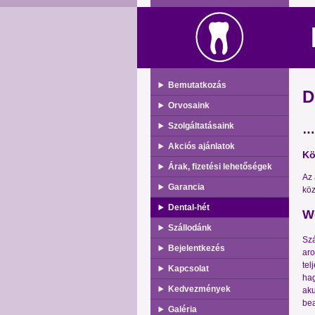
Bemutatkozás
D
Orvosaink
Szolgáltatásaink
…h
Akciós ajánlatok
Kö
Árak, fizetési lehetőségek
Az 
Garancia
köz
Dental-hét
W
Szállodánk
Szá
Bejelentkezés
aro
tel
Kapcsolat
hag
Kedvezmények
aku
bea
Galéria