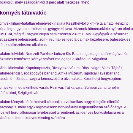
ngakörút, mely szállodánktól 3 perc alatt megközelíthető.
környék látnivalói:
örnyék kihagyhatatlan élményét kínálja a Keszthelytől 6 km-re található Hévízi tó,
ópa legnagyobb természetes gyógyvizű tava. Vizének hőmérséklete nyáron eléri a
35 C-ot, még téli fagyok idején sem csökken 23-25 C alá. A gyógyvíz elsősorban
gásszervi betegségek, izom-, reuma- és idegfájdalmak kezelésére, balesetek és
étek utókezelésére alkalmas.
alaton-felvidéki Nemzeti Parkhoz tartozó Kis-Balaton gazdag madárvilágával és
ázslatos természeti környezetével csalogatja a kirándulni vágyókat.
ábbi látnivalók: Kápolnapuszta, Bivalyrezervátum, Diás- sziget, Vörsi Tájház,
atonedericsi Csodabogyós barlang, Afrika Múzeum,Tapolcai Tavasbarlang,
aszántó – Sztúpa, vagy a természetjáró útvonalak a Keszthelyi hegységben.
örnyéken megtekinthető várak: Rezi vár, Tátika vára, Sümegi vár történelmi
játékokkal, Szigligeti vár.
alaton környéki túrák kedvelt célpontja a vulkanikus hegyek lejtőin elterülő
acsony is, mely egyik legnevesebb borvidékünk legjelentősebb szőlőhegye. A
ősített borút állomásai lehetőséget teremtenek az igényes borkostolásra és a
árlásra minden kedves vendég számára.