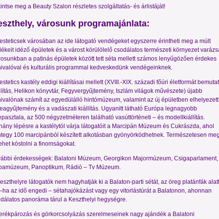
intse meg a Beauty Szalon részletes szolgáltatás- és árlistáját!
szthely, városunk programajánlata:
esteticsek városában az ide látogató vendégeket egyszerre érintheti meg a múlt
ékeit idéző épületek és a várost körülölelő csodálatos természeti környezet varázs
osunkban a patinás épületek között tett séta mellett számos lenyűgözően érdekes
nivalóval és kulturális programmal kedveskedünk vendégeinknek.
estetics kastély eddigi kiállításai mellett (XVIII.-XIX. századi főúri életformát bemuta
llítás, Helikon könyvtár, Fegyvergyűjtemény, Iszlám világok művészete) újabb
nivalónak számít az egyedülálló hintómúzeum, valamint az új épületben elhelyezett
feagyűjtemény és a vadászati kiállítás. Ugyanitt látható Európa legnagyobb
epasztala, az 500 négyzetméteren található vasúttörténeti – és modellkiállítás.
ány lépésre a kastélytól várja látogatóit a Marcipán Múzeum és Cukrászda, ahol
tegy 100 marcipánból készített alkotásban gyönyörködhetnek. Természetesen me
lehet kóstolni a finomságokat.
vábbi érdekességek: Balatoni Múzeum, Georgikon Majormúzeum, Csigaparlament,
bamúzeum, Panoptikum, Rádió – Tv Múzeum.
eszthelyre látogatók nem hagyhatják ki a Balaton-parti sétát, az öreg platánfák alat
–ha az idő engedi – sétahajókázást vagy egy vitorlástúrát a Balatonon, ahonnan
dálatos panoráma tárul a Keszthelyi hegységre.
erékpározás és görkorcsolyázás szerelmeseinek nagy ajándék a Balatoni