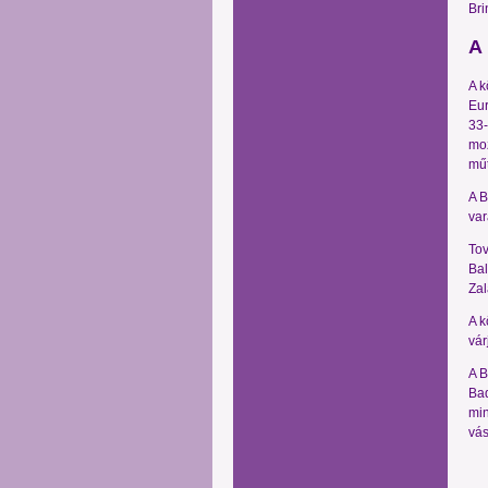
Bri
A 
A k
Eur
33-
moz
műt
A B
var
Tov
Bal
Zal
A k
vár
A B
Bad
min
vás