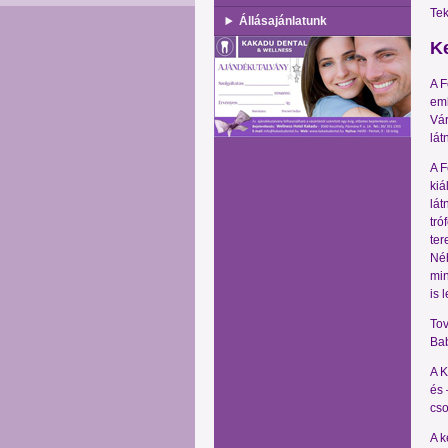
Tek
Állásajánlatunk
Ke
A F
eml
Vár
lát
A F
kiá
lát
tró
ter
Néh
min
is 
To
Ba
A K
és 
cso
A k