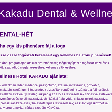
Kakadu Dental & Welln
ENTAL-HÉT
a egy kis pihenésre fáj a foga
sse össze fogászati kezeléseit egy kellemes balatoni pihenéssel!
alábbi programajánlatokkal szeretnénk segítséget nyújtani a fogászati kezelések
ötti szabadidő megtervezéséhez, kellemes eltöltéséhez.
ellness Hotel KAKADU ajánlata:
llodánkban fedett medence, pezsgőfürdő, szauna, infraszauna, gőzkabin,
makabin, szolárium, fittnessgépek biztosítják vendégeink számára a felfrissülést,
jes ellazulást.Beauty részlegünk pedig az arc- és testkezelések színes választékáva
yományos és keleti masszázstechnikákkal ( ajurvéda, shiatzu, nyirokmasszázs,
presszúrás kezelések, thalassoterápiás testkezelések) és különlegeskozmetikai
uty programokkal várja a szépülni vágyókat.