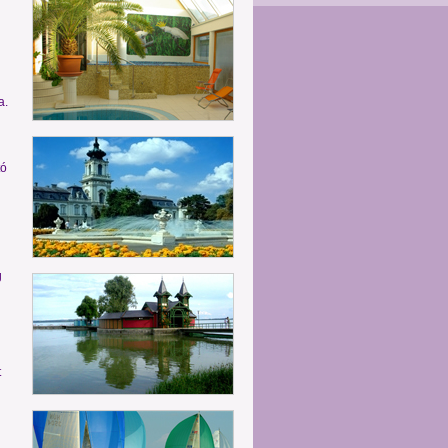
a.
tó
g
t