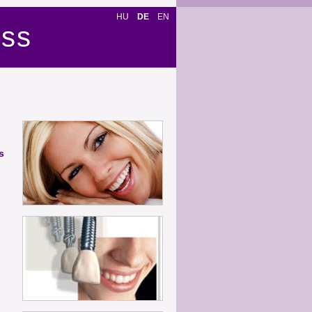
HU
DE
EN
ess
s
n