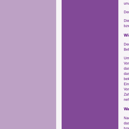
un
Der
Die
bzw
Wi
Der
Bet
Um 
Vor
das
das
bek
Ein
Vor
Zah
ne
Wa
Nac
das
bzw