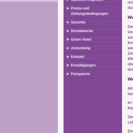
nic
läs
Preise und
Zahlungsbedingungen
We
Garantie
Die
Dentalwoche
Vor
aus
Unser Hotel
Kn
Anmeldung
wie
Zah
Kontakt
Wäh
übe
Ermäßigungen
des
Fotogalerie
Wa
Mit
das
Im 
Imp
Die
Leb
Ein