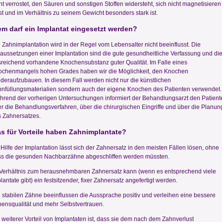
ht verrostet, den Säuren und sonstigen Stoffen widersteht, sich nicht magnetisieren
st und im Verhältnis zu seinem Gewicht besonders stark ist.
m darf ein Implantat eingesetzt werden?
 Zahnimplantation wird in der Regel vom Lebensalter nicht beeinflusst. Die
aussetzungen einer Implantation sind die gute gesundheitliche Verfassung und di
reichend vorhandene Knochensubstanz guter Qualität. Im Falle eines
ochenmangels hohen Grades haben wir die Möglichkeit, den Knochen
deraufzubauen. In diesem Fall werden nicht nur die künstlichen
nfüllungsmaterialien sondern auch der eigene Knochen des Patienten verwendet.
rend der vorherigen Untersuchungen informiert der Behandlungsarzt den Patient
r die Behandlungsverfahren, über die chirurgischen Eingriffe und über die Planun
 Zahnersatzes.
s für Vorteile haben Zahnimplantate?
 Hilfe der Implantation lässt sich der Zahnersatz in den meisten Fällen lösen, ohne
s die gesunden Nachbarzähne abgeschliffen werden müssten.
Verhältnis zum herausnehmbaren Zahnersatz kann (wenn es entsprechend viele
lantate gibt) ein festsitzender, fixer Zahnersatz angefertigt werden.
 stabilen Zähne beeinflussen die Aussprache positiv und verleihen eine bessere
ensqualität und mehr Selbstvertrauen.
 weiterer Vorteil von Implantaten ist, dass sie dem nach dem Zahnverlust