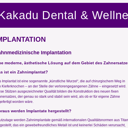
Kakadu Dental & Welln
MPLANTATION
ahnmedizinische Implantation
ne moderne, ästhetische Lösung auf dem Gebiet des Zahnersatze
s ist ein Zahnimplantat?
 Implantat ist eine sogenannte „künstliche Wurzel“, die auf chirurgischem Weg in
 Kieferknochen – an der Stelle der verlorengegangenen Zähne – eingesetzt wird.
se Stützen ausgezeichneter Qualität bilden die Konstruktion des neuen fixen
nersatzes, der genau so stark und stabil sein wird, als ob er für eigene Zähne
efertigt worden wäre.
raus werden Implantate hergestellt?
tzutage werden Zahnimplantate gemäß internationalen Qualitätsnormen aus Tita
gestellt, das ein gewebefreundliches Metall ist und keinerlei Schäden verursacht,