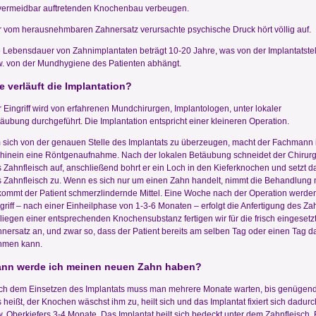
vermeidbar auftretenden Knochenbau verbeugen.
 vom herausnehmbaren Zahnersatz verursachte psychische Druck hört völlig auf.
 Lebensdauer von Zahnimplantaten beträgt 10-20 Jahre, was von der Implantatstel
. von der Mundhygiene des Patienten abhängt.
e verläuft die Implantation?
 Eingriff wird von erfahrenen Mundchirurgen, Implantologen, unter lokaler
äubung durchgeführt. Die Implantation entspricht einer kleineren Operation.
sich von der genauen Stelle des Implantats zu überzeugen, macht der Fachmann
hinein eine Röntgenaufnahme. Nach der lokalen Betäubung schneidet der Chirur
 Zahnfleisch auf, anschließend bohrt er ein Loch in den Kieferknochen und setzt das
 Zahnfleisch zu. Wenn es sich nur um einen Zahn handelt, nimmt die Behandlung 
ommt der Patient schmerzlindernde Mittel. Eine Woche nach der Operation werden
griff – nach einer Einheilphase von 1-3-6 Monaten – erfolgt die Anfertigung des Z
liegen einer entsprechenden Knochensubstanz fertigen wir für die frisch eingesetz
nersatz an, und zwar so, dass der Patient bereits am selben Tag oder einen Tag
hmen kann.
nn werde ich meinen neuen Zahn haben?
h dem Einsetzen des Implantats muss man mehrere Monate warten, bis genügend
 heißt, der Knochen wäschst ihm zu, heilt sich und das Implantat fixiert sich dadur
. Oberkiefers 3-4 Monate. Das Implantat heilt sich bedeckt unter dem Zahnfleisch