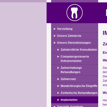
Vorstellung
I
Unsere Zahnärzte
Unsere Dienstleistungen
Z
Zahnärztliche Konsultation
Ei
Computergesteuerte
Wa
Dokumentation
Das
Zahnerhaltungs
den
Behandlungen
Die
Zahnersatz
Zah
ang
Mundchirurgische Eingriffe
Wo
Ästhetische Behandlungen
Implantation
Heu
her
Spezielle Angebote