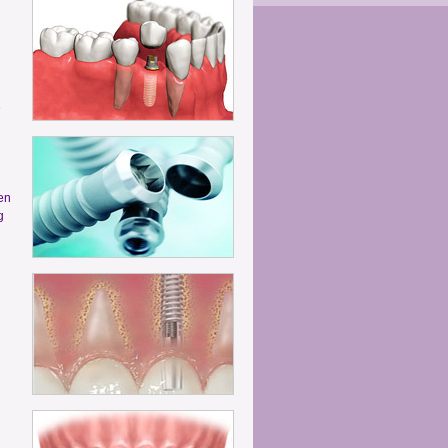
e
en
g