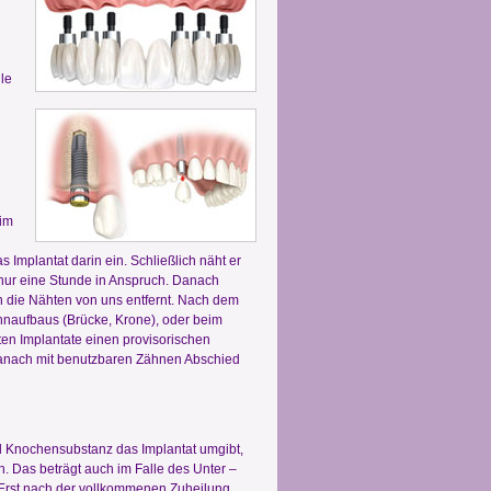
le
 im
g
 Implantat darin ein. Schließlich näht er
nur eine Stunde in Anspruch. Danach
 die Nähten von uns entfernt. Nach dem
ahnaufbaus (Brücke, Krone), oder beim
ten Implantate einen provisorischen
 danach mit benutzbaren Zähnen Abschied
 Knochensubstanz das Implantat umgibt,
ch. Das beträgt auch im Falle des Unter –
. Erst nach der vollkommenen Zuheilung