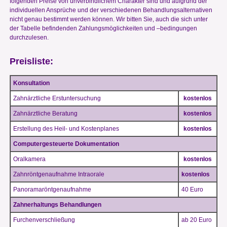
folgenden Preise von unverbindlichem Charakter sind und aufgrund der
individuellen Ansprüche und der verschiedenen Behandlungsalternativen
nicht genau bestimmt werden können. Wir bitten Sie, auch die sich unter
der Tabelle befindenden Zahlungsmöglichkeiten und –bedingungen
durchzulesen.
Preisliste:
Konsultation
Zahnärztliche Erstuntersuchung
kostenlos
Zahnärztliche Beratung
kostenlos
Erstellung des Heil- und Kostenplanes
kostenlos
Computergesteuerte Dokumentation
Oralkamera
kostenlos
Zahnröntgenaufnahme Intraorale
kostenlos
Panoramaröntgenaufnahme
40 Euro
Zahnerhaltungs Behandlungen
Furchenverschließung
ab 20 Euro